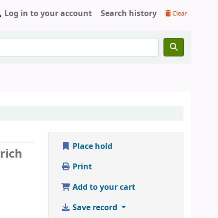
Log in to your account
Search history
Clear
Place hold
rich
Print
Add to your cart
Save record