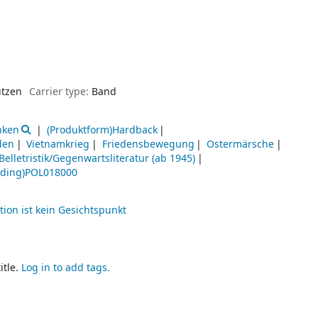
utzen
Carrier type:
Band
nken
(Produktform)Hardback
den
Vietnamkrieg
Friedensbewegung
Ostermärsche
Belletristik/Gegenwartsliteratur (ab 1945)
ading)POL018000
tion ist kein Gesichtspunkt
itle.
Log in to add tags.