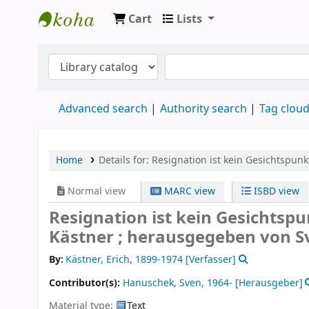
Cart
Lists
Koha online
Advanced search
Authority search
Tag clou
Home
Details for:
Resignation ist kein Gesichtspunk
Normal view
MARC view
ISBD view
Resignation ist kein Gesichtspu
Kästner ; herausgegeben von 
By:
Kästner, Erich
, 1899-1974
[Verfasser]
Contributor(s):
Hanuschek, Sven
, 1964-
[Herausgeber]
Material type:
Text