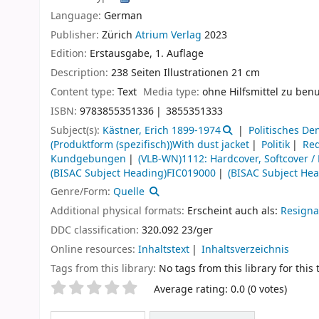
Language:
German
Publisher:
Zürich
Atrium Verlag
2023
Edition:
Erstausgabe, 1. Auflage
Description:
238 Seiten Illustrationen 21 cm
Content type:
Text
Media type:
ohne Hilfsmittel zu ben
ISBN:
9783855351336
3855351333
Subject(s):
Kästner, Erich 1899-1974
Politisches De
(Produktform (spezifisch))With dust jacket
Politik
Re
Kundgebungen
(VLB-WN)1112: Hardcover, Softcover / 
(BISAC Subject Heading)FIC019000
(BISAC Subject He
Genre/Form:
Quelle
Additional physical formats:
Erscheint auch als:
Resigna
DDC classification:
320.092 23/ger
Online resources:
Inhaltstext
Inhaltsverzeichnis
Tags from this library:
No tags from this library for this t
Star ratings
Average rating: 0.0 (0 votes)