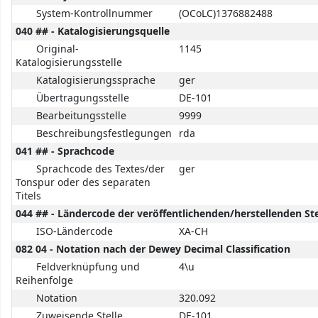
System-Kontrollnummer
(OCoLC)1376882488
040 ## - Katalogisierungsquelle
Original-
1145
Katalogisierungsstelle
Katalogisierungssprache
ger
Übertragungsstelle
DE-101
Bearbeitungsstelle
9999
Beschreibungsfestlegungen
rda
041 ## - Sprachcode
Sprachcode des Textes/der
ger
Tonspur oder des separaten
Titels
044 ## - Ländercode der veröffentlichenden/herstellenden Ste
ISO-Ländercode
XA-CH
082 04 - Notation nach der Dewey Decimal Classification
Feldverknüpfung und
4\u
Reihenfolge
Notation
320.092
Zuweisende Stelle
DE-101