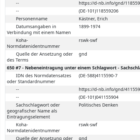
--
https://d-nb.info/gnd/11855
--
(DE-101)118559206
Personenname
Kästner, Erich
Datumsangaben in
1899-1974
Verbindung mit einem Namen
Koha-
rswk-swf
Normdatenidentnummer
Quelle der Ansetzung oder
gnd
des Terms
650 #7 - Nebeneintragung unter einem Schlagwort - Sachsch
IDN des Normdatensatzes
(DE-588)4115590-7
oder Standardnummer
--
https://d-nb.info/gnd/411559
--
(DE-101)041155904
Sachschlagwort oder
Politisches Denken
geografischer Name als
Eintragungselement
Koha-
rswk-swf
Normdatenidentnummer
Quelle der Ansetzung oder
gnd