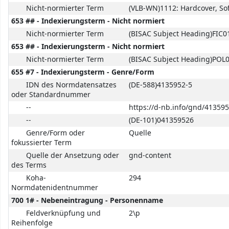
Nicht-normierter Term
(VLB-WN)1112: Hardcover, Soft
653 ## - Indexierungsterm - Nicht normiert
Nicht-normierter Term
(BISAC Subject Heading)FIC0
653 ## - Indexierungsterm - Nicht normiert
Nicht-normierter Term
(BISAC Subject Heading)POL
655 #7 - Indexierungsterm - Genre/Form
IDN des Normdatensatzes
(DE-588)4135952-5
oder Standardnummer
--
https://d-nb.info/gnd/413595
--
(DE-101)041359526
Genre/Form oder
Quelle
fokussierter Term
Quelle der Ansetzung oder
gnd-content
des Terms
Koha-
294
Normdatenidentnummer
700 1# - Nebeneintragung - Personenname
Feldverknüpfung und
2\p
Reihenfolge