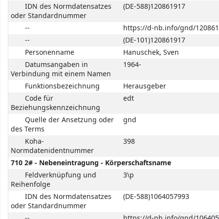
IDN des Normdatensatzes
(DE-588)120861917
oder Standardnummer
--
https://d-nb.info/gnd/12086
--
(DE-101)120861917
Personenname
Hanuschek, Sven
Datumsangaben in
1964-
Verbindung mit einem Namen
Funktionsbezeichnung
Herausgeber
Code für
edt
Beziehungskennzeichnung
Quelle der Ansetzung oder
gnd
des Terms
Koha-
398
Normdatenidentnummer
710 2# - Nebeneintragung - Körperschaftsname
Feldverknüpfung und
3\p
Reihenfolge
IDN des Normdatensatzes
(DE-588)1064057993
oder Standardnummer
--
https://d-nb.info/gnd/10640