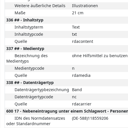
Weitere äußerliche Details
Illustrationen
Maße
21 cm
336 ## - Inhaltstyp
Inhaltstypterm
Text
Inhaltstypcode
txt
Quelle
rdacontent
337 ## - Medientyp
Bezeichnung des
ohne Hilfsmittel zu benutzen
Medientyps
Medientypcode
n
Quelle
rdamedia
338 ## - Datenträgertyp
Datenträgertypbezeichnung
Band
Datenträgertypcode
nc
Quelle
rdacarrier
600 17 - Nebeneintragung unter einem Schlagwort - Person
IDN des Normdatensatzes
(DE-588)118559206
oder Standardnummer