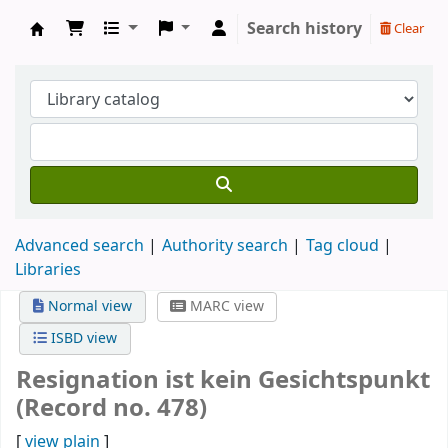
Search history
Clear
Koha online
Advanced search
Authority search
Tag cloud
Libraries
Normal view
MARC view
ISBD view
Resignation ist kein Gesichtspunkt
(Record no. 478)
[
view plain
]