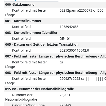
MARC details
000 -Satzkennung
Kontrollfeld mit fester
03212pam a2200673 c 4500
Länge
001 - Kontrollnummer
Kontrollfeld
1268942685
003 - Kontrollnummer Identifier
Kontrollfeld
DE-101
005 - Datum und Zeit der letzten Transaktion
Kontrollfeld
20250305110542.0
007 - Feld mit fester Länge zur physischen Beschreibung - Al
Kontrollfeld mit fester
tu
Länge
008 - Feld mit fester Länge zur physischen Beschreibung - A
Kontrollfeld mit fester
220927s2023 sz ||||| |||| 
Länge
015 ## - Nummer der Nationalbibliografie
Nummer der
23,A31
Nationalbibliografie
Gelöschte/Ungültige
22,N40