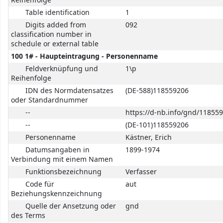
Reihenfolge
Table identification
1
Digits added from
092
classification number in
schedule or external table
100 1# - Haupteintragung - Personenname
Feldverknüpfung und
1\p
Reihenfolge
IDN des Normdatensatzes
(DE-588)118559206
oder Standardnummer
--
https://d-nb.info/gnd/11855
--
(DE-101)118559206
Personenname
Kästner, Erich
Datumsangaben in
1899-1974
Verbindung mit einem Namen
Funktionsbezeichnung
Verfasser
Code für
aut
Beziehungskennzeichnung
Quelle der Ansetzung oder
gnd
des Terms