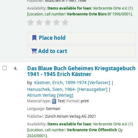
Publisher:
München
A-1-Verl.
1996
Availability:
Items available for loan:
Verbrannte Orte e.V.
(1)
Location, call number:
Verbrannte Orte Büro
Bf 1996/0001
.
Place hold
Add to cart
Das Blaue Buch Geheimes Kriegstagebuch
4.
1941 - 1945
Erich Kästner
by
Kästner, Erich
, 1899-1974
[Verfasser]
Hanuschek, Sven
, 1964-
[Herausgeber]
Atrium Verlag
[Verlag]
Material type:
Text
; Format:
print
Language:
German
Publisher:
Zürich
Atrium Verlag AG
2021
Availability:
Items available for loan:
Verbrannte Orte e.V.
(1)
Location, call number:
Verbrannte Orte Öffentlich
Qy
2024/0001
.