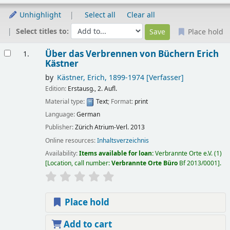
Unhighlight
Select all
Clear all
Select titles to:
Place hold
Results
Über das Verbrennen von Büchern
Erich
1.
Kästner
by
Kästner, Erich
, 1899-1974
[Verfasser]
Edition:
Erstausg., 2. Aufl.
Material type:
Text
; Format:
print
Language:
German
Publisher:
Zürich
Atrium-Verl.
2013
Online resources:
Inhaltsverzeichnis
Availability:
Items available for loan:
Verbrannte Orte e.V.
(1)
Location, call number:
Verbrannte Orte Büro
Bf 2013/0001
.
Place hold
Add to cart