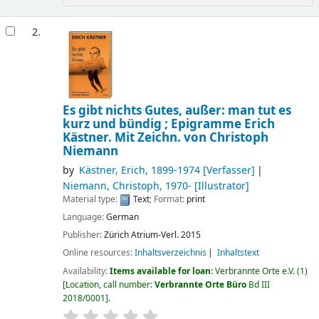
2.
Es gibt nichts Gutes, außer: man tut es
kurz und bündig ; Epigramme
Erich
Kästner. Mit Zeichn. von Christoph
Niemann
by
Kästner, Erich
, 1899-1974
[Verfasser]
Niemann, Christoph
, 1970-
[Illustrator]
Material type:
Text
; Format:
print
Language:
German
Publisher:
Zürich
Atrium-Verl.
2015
Online resources:
Inhaltsverzeichnis
Inhaltstext
Availability:
Items available for loan:
Verbrannte Orte e.V.
(1)
Location, call number:
Verbrannte Orte Büro
Bd III
2018/0001
.