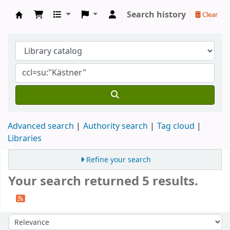
Search history
Clear
Koha online
Advanced search
Authority search
Tag cloud
Libraries
Refine your search
Your search returned 5 results.
Sort
Sort by: