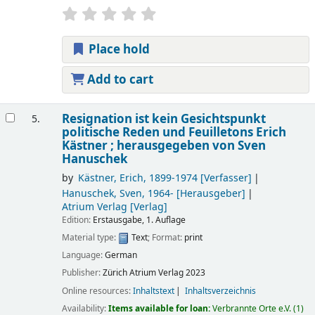
Place hold
Add to cart
Resignation ist kein Gesichtspunkt
5.
politische Reden und Feuilletons
Erich
Kästner ; herausgegeben von Sven
Hanuschek
by
Kästner, Erich
, 1899-1974
[Verfasser]
Hanuschek, Sven
, 1964-
[Herausgeber]
Atrium Verlag
[Verlag]
Edition:
Erstausgabe, 1. Auflage
Material type:
Text
; Format:
print
Language:
German
Publisher:
Zürich
Atrium Verlag
2023
Online resources:
Inhaltstext
Inhaltsverzeichnis
Availability:
Items available for loan:
Verbrannte Orte e.V.
(1)