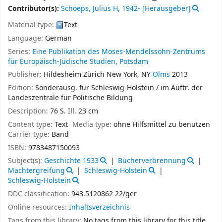
Contributor(s):
Schoeps, Julius H
, 1942-
[Herausgeber]
Material type:
Text
Language:
German
Series:
Eine Publikation des Moses-Mendelssohn-Zentrums
für Europäisch-Jüdische Studien, Potsdam
Publisher:
Hildesheim
Zürich
New York, NY
Olms
2013
Edition:
Sonderausg. für Schleswig-Holstein / im Auftr. der
Landeszentrale für Politische Bildung
Description:
76 S. Ill. 23 cm
Content type:
Text
Media type:
ohne Hilfsmittel zu benutzen
Carrier type:
Band
ISBN:
9783487150093
Subject(s):
Geschichte 1933
Bücherverbrennung
Machtergreifung
Schleswig-Holstein
Schleswig-Holstein
DDC classification:
943.5120862 22/ger
Online resources:
Inhaltsverzeichnis
Tags from this library:
No tags from this library for this title.