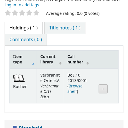
Log in to add tags.
Star ratings
Average rating: 0.0 (0 votes)
Holdings
( 1 )
Title notes ( 1 )
Comments ( 0 )
Item
Current
Call
type
library
number
Holdings
Verbrannt
Bc I.10
e Orte e.V.
2013/0001
Verbrannt
(
Browse
Bücher
e Orte
(Opens below)
shelf
)
Büro