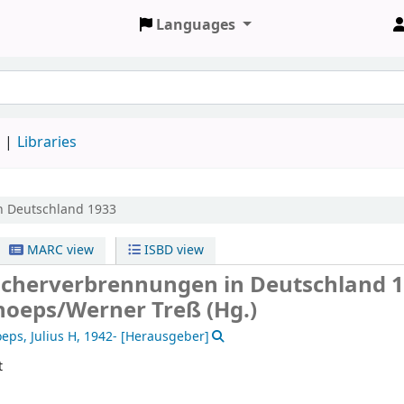
Languages
d
Libraries
n Deutschland 1933
MARC view
ISBD view
ücherverbrennungen in Deutschland 
choeps/Werner Treß (Hg.)
eps, Julius H
, 1942-
[Herausgeber]
t