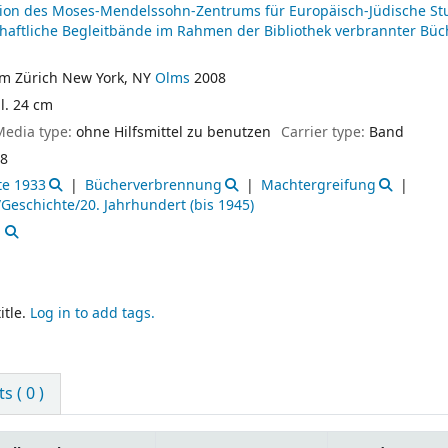
tion des Moses-Mendelssohn-Zentrums für Europäisch-Jüdische St
haftliche Begleitbände im Rahmen der Bibliothek verbrannter Büc
im
Zürich
New York, NY
Olms
2008
ll. 24 cm
Media type:
ohne Hilfsmittel zu benutzen
Carrier type:
Band
8
te 1933
Bücherverbrennung
Machtergreifung
Geschichte/20. Jahrhundert (bis 1945)
itle.
Log in to add tags.
 ( 0 )