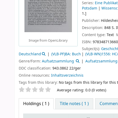
Series:
Eine Publika
Potsdam
|
Wissensc
1.]
Publisher:
Hildeshe
Description:
848 S. I
Content type:
Text
Image from OpenLibrary
ISBN:
978348713660
Subject(s):
Geschich
Deutschland
(VLB-PF)BA: Buch
(VLB-WN)1556: HC/
Genre/Form:
Aufsatzsammlung
Aufsatzsammlung
DDC classification:
943.0862 22/ger
Online resources:
Inhaltsverzeichnis
Tags from this library:
No tags from this library for this t
Star ratings
Average rating: 0.0 (0 votes)
Holdings
( 1 )
Title notes ( 1 )
Comments