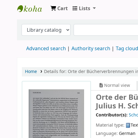
Cart
Lists
Koha online
Advanced search
Authority search
Tag clou
Home
Details for:
Orte der Bücherverbrennungen i
Normal view
Orte der B
Julius H. S
Contributor(s):
Scho
Material type:
Tex
Language:
German