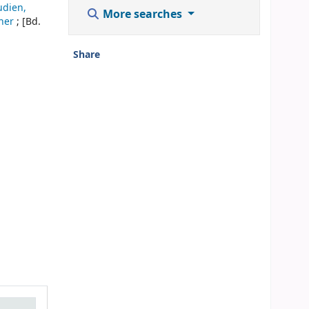
udien,
More searches
her
; [Bd.
Share