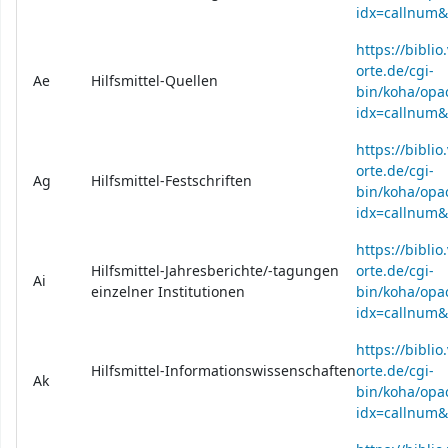
idx=callnum
https://bibli
orte.de/cgi-
Ae
Hilfsmittel-Quellen
bin/koha/opac
idx=callnum
https://bibli
orte.de/cgi-
Ag
Hilfsmittel-Festschriften
bin/koha/opac
idx=callnum
https://bibli
Hilfsmittel-Jahresberichte/-tagungen
orte.de/cgi-
Ai
einzelner Institutionen
bin/koha/opac
idx=callnum&
https://bibli
Hilfsmittel-Informationswissenschaften
orte.de/cgi-
Ak
bin/koha/opac
idx=callnum