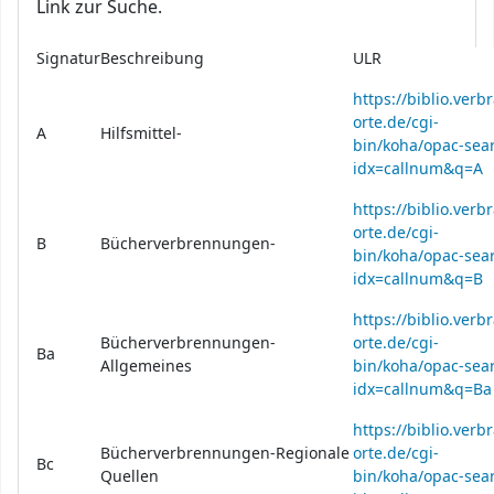
Link zur Suche.
Signatur
Beschreibung
ULR
https://biblio.verb
orte.de/cgi-
A
Hilfsmittel-
bin/koha/opac-sear
idx=callnum&q=A
https://biblio.verb
orte.de/cgi-
B
Bücherverbrennungen-
bin/koha/opac-sear
idx=callnum&q=B
https://biblio.verb
Bücherverbrennungen-
orte.de/cgi-
Ba
Allgemeines
bin/koha/opac-sear
idx=callnum&q=Ba
https://biblio.verb
Bücherverbrennungen-Regionale
orte.de/cgi-
Bc
Quellen
bin/koha/opac-sear