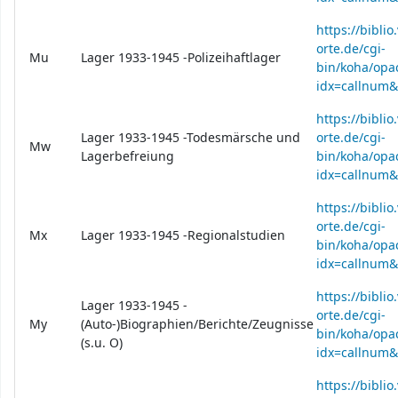
https://bibli
orte.de/cgi-
Mu
Lager 1933-1945 -Polizeihaftlager
bin/koha/opac
idx=callnum
https://bibli
Lager 1933-1945 -Todesmärsche und
orte.de/cgi-
Mw
Lagerbefreiung
bin/koha/opac
idx=callnum
https://bibli
orte.de/cgi-
Mx
Lager 1933-1945 -Regionalstudien
bin/koha/opac
idx=callnum
https://bibli
Lager 1933-1945 -
orte.de/cgi-
My
(Auto-)Biographien/Berichte/Zeugnisse
bin/koha/opac
(s.u. O)
idx=callnum
https://bibli