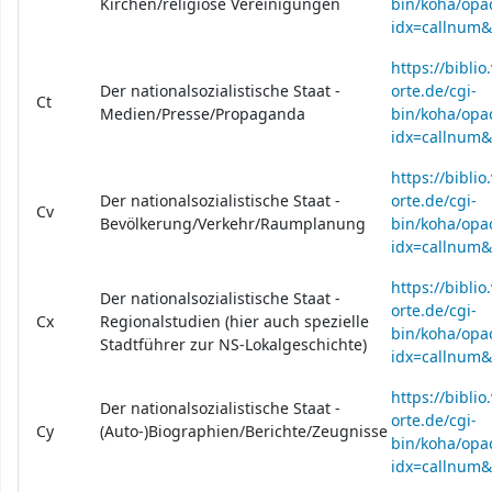
Kirchen/religiöse Vereinigungen
bin/koha/opac
idx=callnum
https://bibli
Der nationalsozialistische Staat -
orte.de/cgi-
Ct
Medien/Presse/Propaganda
bin/koha/opac
idx=callnum
https://bibli
Der nationalsozialistische Staat -
orte.de/cgi-
Cv
Bevölkerung/Verkehr/Raumplanung
bin/koha/opac
idx=callnum
https://bibli
Der nationalsozialistische Staat -
orte.de/cgi-
Cx
Regionalstudien (hier auch spezielle
bin/koha/opac
Stadtführer zur NS-Lokalgeschichte)
idx=callnum
https://bibli
Der nationalsozialistische Staat -
orte.de/cgi-
Cy
(Auto-)Biographien/Berichte/Zeugnisse
bin/koha/opac
idx=callnum