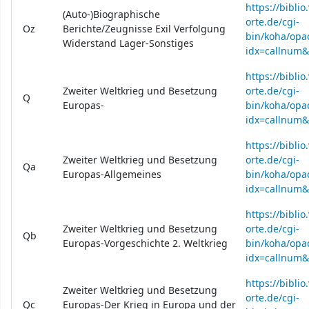
https://bibli
(Auto-)Biographische
orte.de/cgi-
Oz
Berichte/Zeugnisse Exil Verfolgung
bin/koha/opac
Widerstand Lager-Sonstiges
idx=callnum
https://bibli
Zweiter Weltkrieg und Besetzung
orte.de/cgi-
Q
Europas-
bin/koha/opac
idx=callnum
https://bibli
Zweiter Weltkrieg und Besetzung
orte.de/cgi-
Qa
Europas-Allgemeines
bin/koha/opac
idx=callnum
https://bibli
Zweiter Weltkrieg und Besetzung
orte.de/cgi-
Qb
Europas-Vorgeschichte 2. Weltkrieg
bin/koha/opac
idx=callnum
https://bibli
Zweiter Weltkrieg und Besetzung
orte.de/cgi-
Qc
Europas-Der Krieg in Europa und der