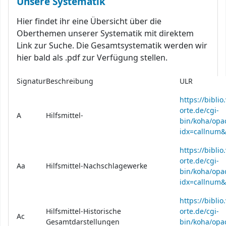
Unsere Systematik
Hier findet ihr eine Übersicht über die
Oberthemen unserer Systematik mit direktem
Link zur Suche. Die Gesamtsystematik werden wir
hier bald als .pdf zur Verfügung stellen.
Signatur
Beschreibung
ULR
https://bibli
orte.de/cgi-
A
Hilfsmittel-
bin/koha/opac
idx=callnum
https://bibli
orte.de/cgi-
Aa
Hilfsmittel-Nachschlagewerke
bin/koha/opac
idx=callnum
https://bibli
Hilfsmittel-Historische
orte.de/cgi-
Ac
Gesamtdarstellungen
bin/koha/opac