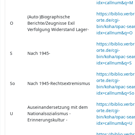
idx=callnum&q=M
https://biblio.verb
(Auto-)Biographische
orte.de/cgi-
O
Berichte/Zeugnisse Exil
bin/koha/opac-sear
Verfolgung Widerstand Lager-
idx=callnum&q=O
https://biblio.verb
orte.de/cgi-
S
Nach 1945-
bin/koha/opac-sear
idx=callnum&q=S
https://biblio.verb
orte.de/cgi-
So
Nach 1945-Rechtsextremismus
bin/koha/opac-sear
idx=callnum&q=So
https://biblio.verb
Auseinandersetzung mit dem
orte.de/cgi-
U
Nationalsozialismus -
bin/koha/opac-sear
Erinnerungskultur -
idx=callnum&q=U
https://biblio.verb