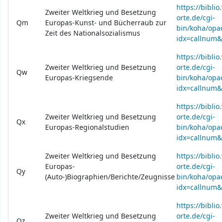
https://bibli
Zweiter Weltkrieg und Besetzung
orte.de/cgi-
Qm
Europas-Kunst- und Bücherraub zur
bin/koha/opac
Zeit des Nationalsozialismus
idx=callnum
https://bibli
Zweiter Weltkrieg und Besetzung
orte.de/cgi-
Qw
Europas-Kriegsende
bin/koha/opac
idx=callnum
https://bibli
Zweiter Weltkrieg und Besetzung
orte.de/cgi-
Qx
Europas-Regionalstudien
bin/koha/opac
idx=callnum
Zweiter Weltkrieg und Besetzung
https://bibli
Europas-
orte.de/cgi-
Qy
(Auto-)Biographien/Berichte/Zeugnisse
bin/koha/opac
idx=callnum
https://bibli
Zweiter Weltkrieg und Besetzung
orte.de/cgi-
Qz