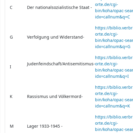
orte.de/cgi-
C
Der nationalsozialistische Staat -
bin/koha/opac-sear
idx=callnum&q=C
https://biblio.verb
orte.de/cgi-
G
Verfolgung und Widerstand-
bin/koha/opac-sear
idx=callnum&q=G
https://biblio.verb
Judenfeindschaft/Antisemitismus-
orte.de/cgi-
I
bin/koha/opac-sear
idx=callnum&q=I
https://biblio.verb
orte.de/cgi-
K
Rassismus und Völkermord-
bin/koha/opac-sear
idx=callnum&q=K
https://biblio.verb
orte.de/cgi-
M
Lager 1933-1945 -
bin/koha/opac-sear