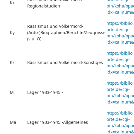
Kx
Regionalstudien
bin/koha/opac
idx=callnum
https://bibli
Rassismus und Völkermord-
orte.de/cgi-
Ky
(Auto-)Biographien/Berichte/Zeugnisse
bin/koha/opac
(s.u. O)
idx=callnum
https://bibli
orte.de/cgi-
Kz
Rassismus und Völkermord-Sonstiges
bin/koha/opac
idx=callnum
https://bibli
orte.de/cgi-
M
Lager 1933-1945 -
bin/koha/opac
idx=callnum
https://bibli
orte.de/cgi-
Ma
Lager 1933-1945 -Allgemeines
bin/koha/opac
idx=callnum