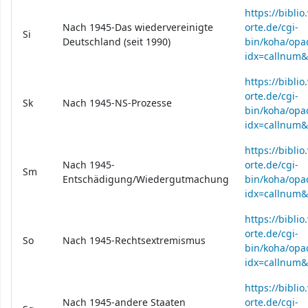
https://bibli
Nach 1945-Das wiedervereinigte
orte.de/cgi-
Si
Deutschland (seit 1990)
bin/koha/opac
idx=callnum&
https://bibli
orte.de/cgi-
Sk
Nach 1945-NS-Prozesse
bin/koha/opac
idx=callnum
https://bibli
Nach 1945-
orte.de/cgi-
Sm
Entschädigung/Wiedergutmachung
bin/koha/opac
idx=callnum
https://bibli
orte.de/cgi-
So
Nach 1945-Rechtsextremismus
bin/koha/opac
idx=callnum
https://bibli
Nach 1945-andere Staaten
orte.de/cgi-