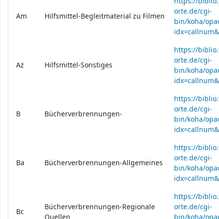
https://bibli
orte.de/cgi-
Am
Hilfsmittel-Begleitmaterial zu Filmen
bin/koha/opac
idx=callnum
https://bibli
orte.de/cgi-
Az
Hilfsmittel-Sonstiges
bin/koha/opac
idx=callnum
https://bibli
orte.de/cgi-
B
Bücherverbrennungen-
bin/koha/opac
idx=callnum
https://bibli
orte.de/cgi-
Ba
Bücherverbrennungen-Allgemeines
bin/koha/opac
idx=callnum
https://bibli
Bücherverbrennungen-Regionale
orte.de/cgi-
Bc
Quellen
bin/koha/opac