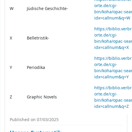
orte.de/cgi-
W
Jüdische Geschichte-
bin/koha/opac-sear
idx=callnum&q=W
https://biblio.verb
orte.de/cgi-
X
Belletristik-
bin/koha/opac-sear
idx=callnum&q=X
https://biblio.verb
orte.de/cgi-
Y
Periodika
bin/koha/opac-sear
idx=callnum&q=Y
https://biblio.verb
orte.de/cgi-
Z
Graphic Novels
bin/koha/opac-sear
idx=callnum&q=Z
Published on 07/03/2025